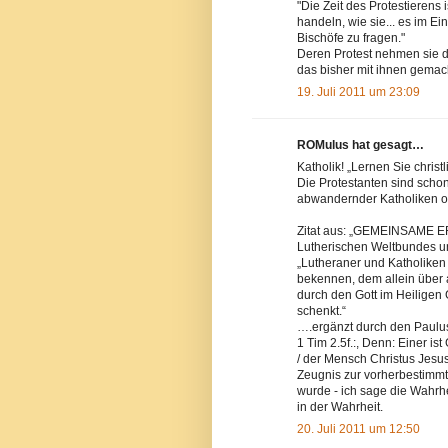
"Die Zeit des Protestierens 
handeln, wie sie... es im E
Bischöfe zu fragen."
Deren Protest nehmen sie 
das bisher mit ihnen gema
19. Juli 2011 um 23:09
ROMulus hat gesagt…
Katholik! „Lernen Sie christ
Die Protestanten sind scho
abwandernder Katholiken od
Zitat aus: „GEMEINSAM
Lutherischen Weltbundes un
„Lutheraner und Katholiken
bekennen, dem allein über al
durch den Gott im Heiligen 
schenkt.“
….ergänzt durch den Paulus
1 Tim 2.5f.:, Denn: Einer is
/ der Mensch Christus Jesus,
Zeugnis zur vorherbestimmte
wurde - ich sage die Wahrhe
in der Wahrheit.
20. Juli 2011 um 12:50