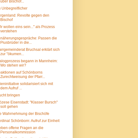
über Bischof...
 Unbegreiflicher
rgenland: Revolte gegen den
Bischof
ir wollen eins sein..." als Prozess
verstehen
näherungsgespräche: Passen die
Piusbrüder in die...
arrgemeinderat Bruchsal erklärt sich
zur "ökumen...
alogprozess begann in Mannheim:
Wo stehen wir?
aktionen auf Schönborns
Zurechtweisung der Pfarr...
ieninitiative solidarisiert sich mit
dem Aufruf ...
ucht bringen
özese Eisenstadt: "Klasser Bursch"
soll gehen
e Wahrnehmung der Bischöfe
rdinal Schönborn: Aufruf zur Einheit
eben offene Fragen an die
Personalkommission