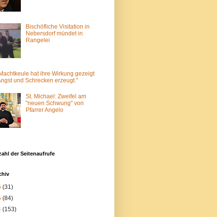
Bischöfliche Visitation in
Nebersdorf mündet in
Rangelei
Machtkeule hat ihre Wirkung gezeigt
ngst und Schrecken erzeugt."
St. Michael: Zweifel am
"neuen Schwung" von
Pfarrer Angelo
ahl der Seitenaufrufe
chiv
6
(31)
5
(84)
4
(153)