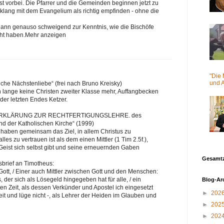
ist vorbei. Die Pfarrer und die Gemeinden beginnen jetzt zu
inklang mit dem Evangelium als richtig empfinden - ohne die
dann genauso schweigend zur Kenntnis, wie die Bischöfe
cht haben.Mehr anzeigen
"Die 
und A
liche Nächstenliebe“ (frei nach Bruno Kreisky)
n lange keine Christen zweiter Klasse mehr, Auffangbecken
er letzten Endes Ketzer.
E ERKLÄRUNG ZUR RECHTFERTIGUNGSLEHRE. des
d der Katholischen Kirche“ (1999)
 haben gemeinsam das Ziel, in allem Christus zu
les zu vertrauen ist als dem einen Mittler (1 Tim 2.5f.),
Geist sich selbst gibt und seine erneuernden Gaben
Gesamtz
brief an Timotheus:
t Gott, / Einer auch Mittler zwischen Gott und den Menschen:
 der sich als Lösegeld hingegeben hat für alle, / ein
Blog-Ar
n Zeit, als dessen Verkünder und Apostel ich eingesetzt
►
202
it und lüge nicht -, als Lehrer der Heiden im Glauben und
►
202
►
202