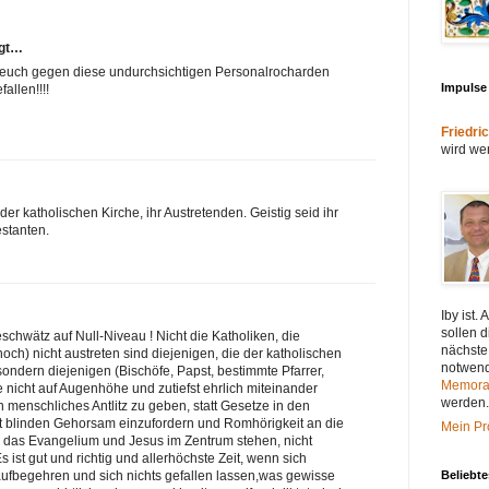
agt…
 euch gegen diese undurchsichtigen Personalrocharden
Impulse
allen!!!!
Friedric
wird wen
r katholischen Kirche, ihr Austretenden. Geistig seid ihr
estanten.
Iby ist
sollen d
chwätz auf Null-Niveau ! Nicht die Katholiken, die
nächste
och) nicht austreten sind diejenigen, die der katholischen
notwend
ondern diejenigen (Bischöfe, Papst, bestimmte Pfarrer,
Memora
e nicht auf Augenhöhe und zutiefst ehrlich miteinander
werden.
n menschliches Antlitz zu geben, statt Gesetze in den
att blinden Gehorsam einzufordern und Romhörigkeit an die
Mein Pro
lte das Evangelium und Jesus im Zentrum stehen, nicht
 ist gut und richtig und allerhöchste Zeit, wenn sich
begehren und sich nichts gefallen lassen,was gewisse
Beliebte