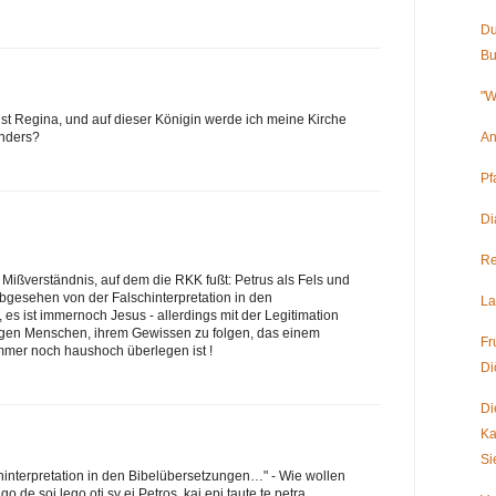
Du
Bu
"W
ist Regina, und auf dieser Königin werde ich meine Kirche
An
anders?
Pf
Di
Re
Mißverständnis, auf dem die RKK fußt: Petrus als Fels und
bgesehen von der Falschinterpretation in den
La
es ist immernoch Jesus - allerdings mit der Legitimation
igen Menschen, ihrem Gewissen zu folgen, das einem
Fr
immer noch haushoch überlegen ist !
Di
Di
Ka
Si
hinterpretation in den Bibelübersetzungen…" - Wie wollen
o de soi lego oti sy ei Petros, kai epi taute te petra