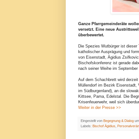
Ganze Pfarrgemeinderäte wollen 
versetzt. Eine neue Austrittswe
überbewertet.
Die Spezies Wutbürger ist dieser 
katholischer Ausprägung und form
von Eisenstadt, Ägidius Zsifkovi
Bischofskonferenz ist gerade dab
nach seiner Weihe im September 
Auf dem Schachbrett wird derzeit e
Müllendorf im Bezirk Eisenstadt, 
im Südburgenland), an die slowak
Kittsee, Pama, Edelstal. Die Begr
Krisenfeuerwehr, weil sich überdu
Weiter in der Presse >>
Eingestellt von
Begegnung & Dialog
u
Labels:
Bischof Ägidius
,
Personalverä