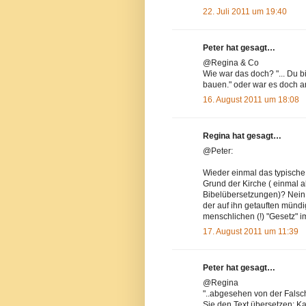
22. Juli 2011 um 19:40
Peter hat gesagt…
@Regina & Co
Wie war das doch? "... Du b
bauen." oder war es doch 
16. August 2011 um 18:08
Regina hat gesagt…
@Peter:
Wieder einmal das typische 
Grund der Kirche ( einmal a
Bibelübersetzungen)? Nein, 
der auf ihn getauften münd
menschlichen (!) "Gesetz" 
17. August 2011 um 11:39
Peter hat gesagt…
@Regina
"..abgesehen von der Falsc
Sie den Text übersetzen: Kag