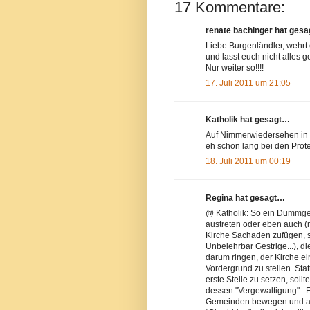
17 Kommentare:
renate bachinger hat ges
Liebe Burgenländler, wehrt
und lasst euch nicht alles gef
Nur weiter so!!!!
17. Juli 2011 um 21:05
Katholik hat gesagt…
Auf Nimmerwiedersehen in de
eh schon lang bei den Prot
18. Juli 2011 um 00:19
Regina hat gesagt…
@ Katholik: So ein Dummges
austreten oder eben auch (n
Kirche Sachaden zufügen, s
Unbelehrbar Gestrige...), di
darum ringen, der Kirche ei
Vordergrund zu stellen. St
erste Stelle zu setzen, sol
dessen "Vergewaltigung" . Es
Gemeinden bewegen und auf