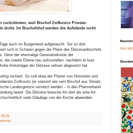
zurücktreten, weil Bischof Zsifkovics Priester
lle droht. Im Bischofshof werden die Aufstände nicht
Neuest
Tage auch im Burgenland aufgetaucht. Sie ist dort
Hier kli
iert sich in Scharen gegen die Pläne des Diözesanbischofs
cs. Denn der ehemalige Generalsekretär der
ei, die zweite Ebene neu aufzustellen, nachdem er kurz
Stunden
hohe Amtsträger der Diözese reihum abgesetzt hat.
ifrig rochiert. So soll etwa der Pfarrer von Hornstein und
Valentin Zsifkovits (er stammt wie sein Bischof aus Stinatz
ische Landesgrenze versetzt werden – in den Pfarrverband
ündung lautet: Die Diözese brauche ihn dort als eine Art
rchschnittlich viele Gläubige von der Kirche abwenden.
m
08:15
nderung