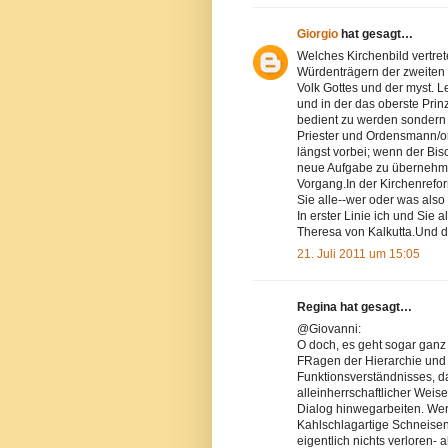
Giorgio
hat gesagt…
Welches Kirchenbild vertret
Würdenträgern der zweiten 
Volk Gottes und der myst. Le
und in der das oberste Prin
bedient zu werden sondern um
Priester und Ordensmann/ord
längst vorbei; wenn der Bis
neue Aufgabe zu übernehmen
Vorgang.In der Kirchenrefo
Sie alle--wer oder was also 
In erster Linie ich und Sie 
Theresa von Kalkutta.Und d
21. Juli 2011 um 15:05
Regina hat gesagt…
@Giovanni:
O doch, es geht sogar ganz
FRagen der Hierarchie und 
Funktionsverständnisses, d
alleinherrschaftlicher Wei
Dialog hinwegarbeiten. Wer 
Kahlschlagartige Schneisen i
eigentlich nichts verloren- 