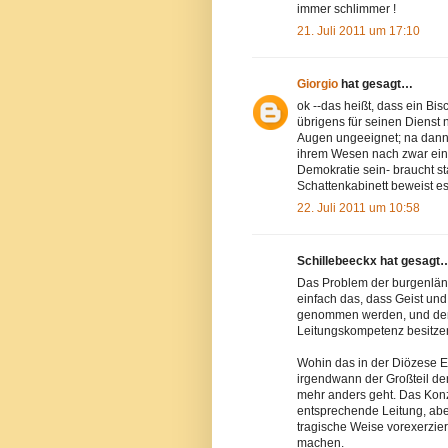
immer schlimmer !
21. Juli 2011 um 17:10
Giorgio
hat gesagt…
ok --das heißt, dass ein Bi
übrigens für seinen Dienst n
Augen ungeeignet; na dann 
ihrem Wesen nach zwar ein
Demokratie sein- braucht st
Schattenkabinett beweist es
22. Juli 2011 um 10:58
Schillebeeckx hat gesagt
Das Problem der burgenländ
einfach das, dass Geist un
genommen werden, und der 
Leitungskompetenz besitze
Wohin das in der Diözese Ei
irgendwann der Großteil der
mehr anders geht. Das Konzi
entsprechende Leitung, abe
tragische Weise vorexerzier
machen.