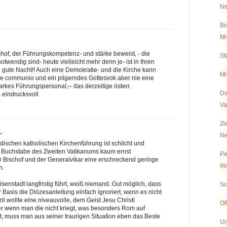
Ne
Bi
Mi
schof, der Führungskompetenz- und stärke beweist, - die
St
otwendig sind- heute vielleicht mehr denn je- ist in Ihren
gute Nacht!! Auch eine Demokratie- und die Kirche kann
Mi
e communio und ein pilgerndes Gottesvok aber nie eine
arkes Führungspersonal;-- das derzeitige österr.
Da
 eindrucksvoll
Va
Zi
…
Ne
ischen katholischen Kirchenführung ist schlicht und
d Buchstabe des Zweiten Vatikanums kaum ernst
Pe
Bischof und der Generalvikar eine erschreckend geringe
Ir
n.
senstadt langfristig führt, weiß niemand. Gut möglich, dass
Sc
 Basis die Diözesanleitung einfach ignoriert, wenn es nicht
l wollte eine niveauvolle, dem Geist Jesu Christi
OR
r wenn man die nicht kriegt, was besonders Rom auf
t, muss man aus seiner traurigen Situation eben das Beste
Un