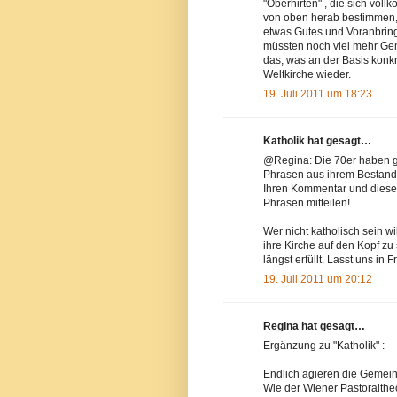
"Oberhirten" , die sich voll
von oben herab bestimmen, w
etwas Gutes und Voranbring
müssten noch viel mehr Ge
das, was an der Basis konkr
Weltkirche wieder.
19. Juli 2011 um 18:23
Katholik hat gesagt…
@Regina: Die 70er haben g
Phrasen aus ihrem Bestand.
Ihren Kommentar und diesen
Phrasen mitteilen!
Wer nicht katholisch sein wi
ihre Kirche auf den Kopf z
längst erfüllt. Lasst uns in
19. Juli 2011 um 20:12
Regina hat gesagt…
Ergänzung zu "Katholik" :
Endlich agieren die Gemein
Wie der Wiener Pastoralthe