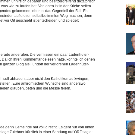
kommen unhirtlich gebaren und besitzergreifend diktatorisch
as wie zu laufen hat. Von oben ist in der Kriche selten
endes gekommen, eher ist das Gegenteil der Fall. Es
meinden auf diesen selbstbetimmten Weg machen, denn
et vor Ort geschieht ist entscheiden und spiegelt
erade angerufen. Die vermissen ein paar Ladenhüter-
 Da ich Ihren Kommentar gelesen hatte, konnte ich denen
 ganzen Blog als Fundort der verlorenen Ladenhüter-
ll, soll abhauen, aber nicht den Katholiken aufzwingen,
u stellen. Eure antirömischen Wünsche sind anderswo
 Frieden glauben, beten und die Messe feiern.
de,denn Gemeinde hat völlig recht. Es geht nur von unten.
ologe Zulehner kürzlich in einer Sendung auf ORF sagte: