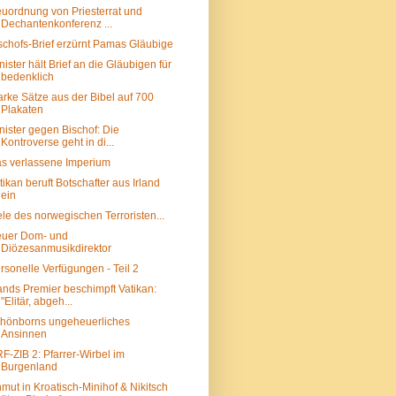
uordnung von Priesterrat und
Dechantenkonferenz ...
schofs-Brief erzürnt Pamas Gläubige
nister hält Brief an die Gläubigen für
bedenklich
arke Sätze aus der Bibel auf 700
Plakaten
nister gegen Bischof: Die
Kontroverse geht in di...
s verlassene Imperium
tikan beruft Botschafter aus Irland
ein
ele des norwegischen Terroristen...
uer Dom- und
Diözesanmusikdirektor
rsonelle Verfügungen - Teil 2
lands Premier beschimpft Vatikan:
"Elitär, abgeh...
hönborns ungeheuerliches
Ansinnen
F-ZIB 2: Pfarrer-Wirbel im
Burgenland
mut in Kroatisch-Minihof & Nikitsch