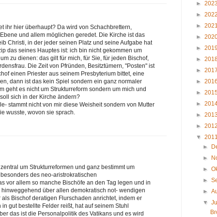
►
202
►
202
►
202
et ihr hier überhaupt? Da wird von Schachbrettern,
Ebene und allem möglichen geredet. Die Kirche ist das
►
202
ib Christi, in der jeder seinen Platz und seine Aufgabe hat
►
201
zip das seines Hauptes ist: ich bin nicht gekommen um
 zu dienen: das gilt für mich, für Sie, für jeden Bischof,
►
201
ensfrau. Die Zeit von Pfründen, Besitztümern, "Posten" ist
►
201
chof einen Priester aus seinem Presbyterium bittet, eine
►
201
, dann ist das kein Spiel sondern ein ganz normaler
rm geht es nicht um Strukturreform sondern um mich und
►
201
soll sich in der Kirche ändern?
►
201
alle- stammt nicht von mir diese Weisheit sondern von Mutter
ie wusste, wovon sie sprach.
►
201
►
201
▼
201
►
D
►
N
 zentral um Strukturreformen und ganz bestimmt um
►
O
besonders des neo-aristrokratischen
►
S
as vor allem so manche Bischöfe an den Tag legen und in
se hinweggehend über allen demokratisch not- wendigen
►
A
als Bischof deratigen Flurschaden anrichtet, indem er
▼
Ju
n gut bestellte Felder reißt, hat auf seinem Stuhl
Br
aber das ist die Personalpolitik des Vatikans und es wird