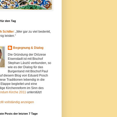
 für den Tag
h Schiller
: „Wer gar zu viel bedenkt,
ig leisten.“
Begegnung & Dialog
Die Gründung der Diözese
Eisenstadt ist mit Bischof
Stephan László verbunden, so
wie es der Dialog für das
Burgenland mit Bischof Paul
. Auf diesem Blog von Eduard Posch
iese Traditionen lebendig in die
 Etappe begleitet und eine
ige Kirchenreform im Sinn des
ndum Kirche 2011
unterstützt
fil vollständig anzeigen
ste Posts der letzten 7 Tage