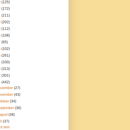
3
(125)
2
(172)
1
(211)
0
(202)
9
(112)
8
(108)
7
(65)
6
(102)
5
(261)
4
(330)
3
(313)
2
(301)
1
(442)
ezember
(27)
ovember
(43)
ktober
(34)
eptember
(36)
ugust
(38)
li
(37)
ot sein